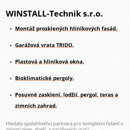
WINSTALL-Technik s.r.o.
Montáž prosklených hliníkových fasád.
Garážová vrata TRIDO.
Plastová
a hliníková okna.
Bioklimatické pergoly.
Posuvné zasklení, lodžií, pergol, teras a
zimních zahrad.
Hledáte spolehlivého partnera pro kompletní řešení v
oblasti oken, dveří, a garážových vrat?