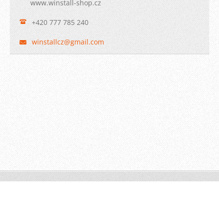
www.winstall-shop.cz
+420 777 785 240
winstall
cz@gmail
.com
© 2009 WINSTALL-Technik s.r.o. Všechna práva vyhrazena.
Vytvořeno službou
Webnode