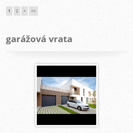
1
2
>
>>
garážová vrata