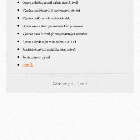
Oprava a údržba kování vašich oken či dveří
Výměna opotřebených či poškozených těsnění
Výměna poškozených ovládacích klik
Oprava oken a dveří po mechanickém poškození
Výměna okna či dveří při neopravitelných závadách
Revize a servis oken v objektech BD, SVJ
Pravidelné servisní prohlídky oken a dveří
Servis zimních zahrad
ceník
Záznamy: 1 - 1 ze 1