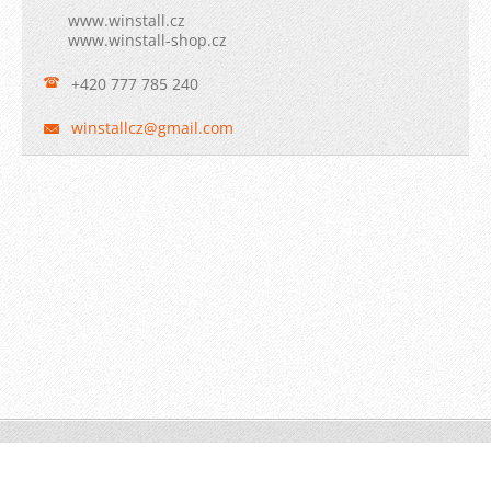
www.winstall.cz
www.winstall-shop.cz
+420 777 785 240
winstall
cz@gmail
.com
© 2009 WINSTALL-Technik s.r.o. Všechna práva vyhrazena.
Vytvořeno službou
Webnode