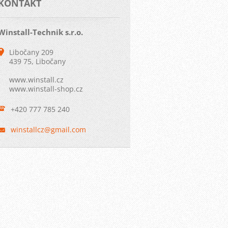
KONTAKT
Winstall-Technik s.r.o.
Libočany 209
439 75, Libočany
www.winstall.cz
www.winstall-shop.cz
+420 777 785 240
winstall
cz@gmail
.com