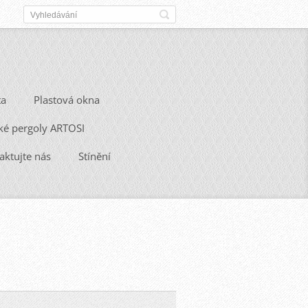
ta
Plastová okna
ké pergoly ARTOSI
aktujte nás
Stínění