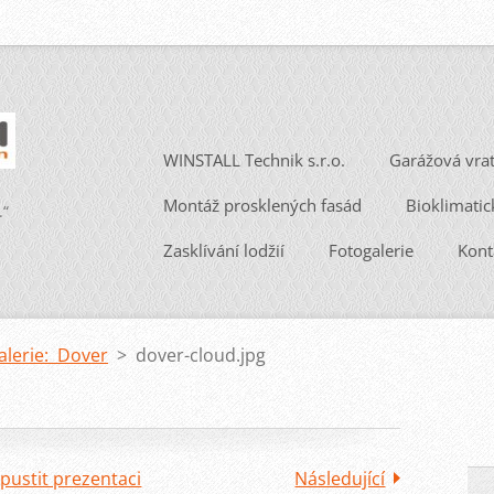
WINSTALL Technik s.r.o.
Garážová vra
Montáž prosklených fasád
Bioklimatic
.“
Zasklívání lodžií
Fotogalerie
Kont
alerie: Dover
>
dover-cloud.jpg
pustit prezentaci
Následující