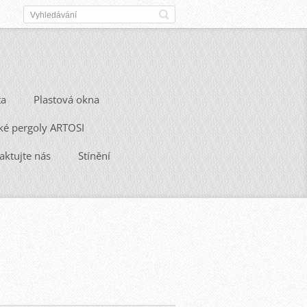
ta
Plastová okna
ké pergoly ARTOSI
aktujte nás
Stínění