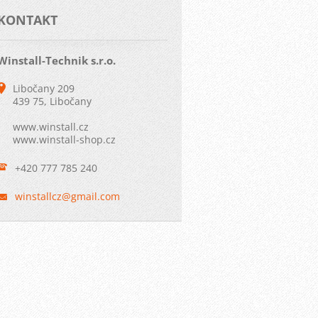
KONTAKT
Winstall-Technik s.r.o.
Libočany 209
439 75, Libočany
www.winstall.cz
www.winstall-shop.cz
+420 777 785 240
winstall
cz@gmail
.com