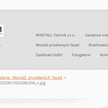
WINSTALL Technik s.r.o.
Garážová vra
Montáž prosklených fasád
Bioklimatic
.“
Zasklívání lodžií
Fotogalerie
Kont
alerie: Montáž prosklených fasád
>
0329619263586304_n.jpg