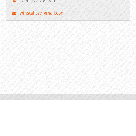
+420 777 785 240
winstall
cz@gmail
.com
© 2009 WINSTALL-Technik s.r.o. Všechna práva vyhrazena.
Vytvořeno službou
Webnode