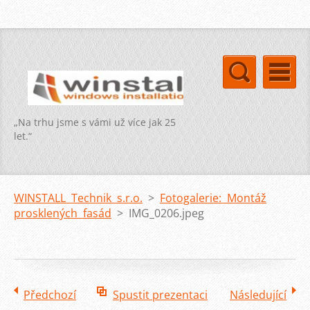
„Na trhu jsme s vámi už více jak 25
let.“
WINSTALL Technik s.r.o.
>
Fotogalerie: Montáž
prosklených fasád
>
IMG_0206.jpeg
Předchozí
Spustit prezentaci
Následující