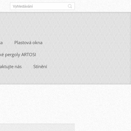
ta
Plastová okna
ké pergoly ARTOSI
aktujte nás
Stínění