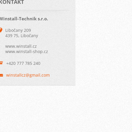
KONTAKT
Winstall-Technik s.r.o.
Libočany 209
439 75, Libočany
www.winstall.cz
www.winstall-shop.cz
+420 777 785 240
winstall
cz@gmail
.com