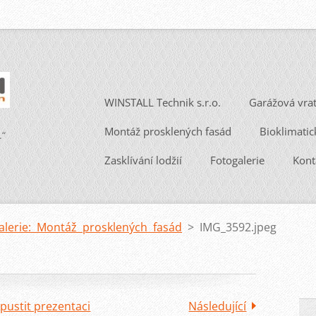
WINSTALL Technik s.r.o.
Garážová vra
Montáž prosklených fasád
Bioklimatic
.“
Zasklívání lodžií
Fotogalerie
Kont
alerie: Montáž prosklených fasád
>
IMG_3592.jpeg
pustit prezentaci
Následující