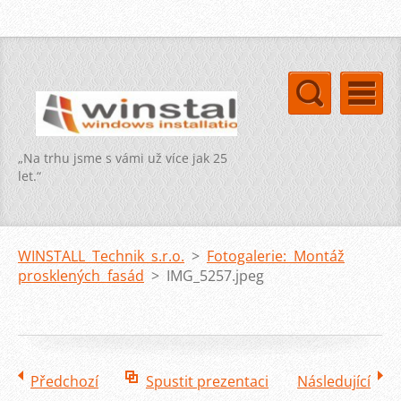
„Na trhu jsme s vámi už více jak 25
let.“
WINSTALL Technik s.r.o.
>
Fotogalerie: Montáž
prosklených fasád
>
IMG_5257.jpeg
Předchozí
Spustit prezentaci
Následující