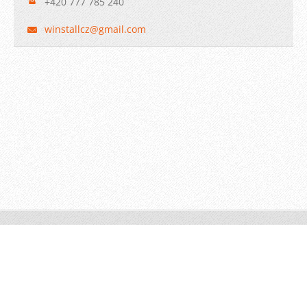
+420 777 785 240
winstall
cz@gmail
.com
© 2009 WINSTALL-Technik s.r.o. Všechna práva vyhrazena.
Vytvořeno službou
Webnode