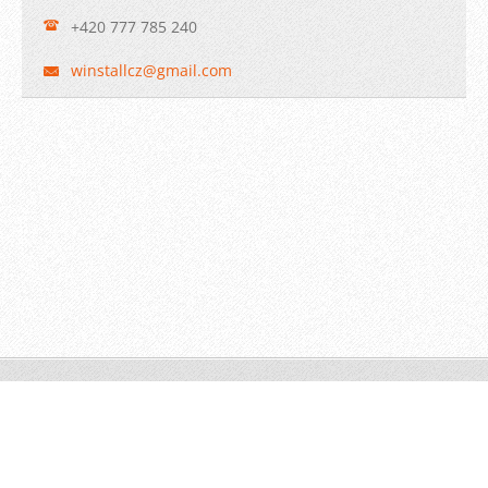
+420 777 785 240
winstall
cz@gmail
.com
© 2009 WINSTALL-Technik s.r.o. Všechna práva vyhrazena.
Vytvořeno službou
Webnode