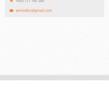
+420 777 785 240
winstall
cz@gmail
.com
© 2009 WINSTALL-Technik s.r.o. Všechna práva vyhrazena.
Vytvořeno službou
Webnode