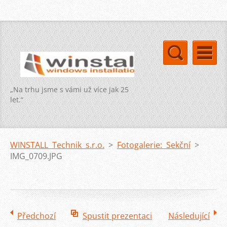
„Na trhu jsme s vámi už více jak 25
let.“
WINSTALL Technik s.r.o.
>
Fotogalerie: Sekční
>
IMG_0709.JPG
Předchozí
Spustit prezentaci
Následující