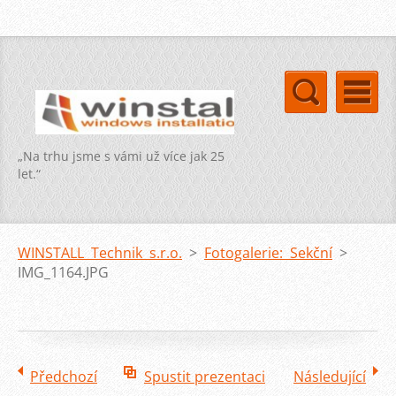
„Na trhu jsme s vámi už více jak 25
let.“
WINSTALL Technik s.r.o.
>
Fotogalerie: Sekční
>
IMG_1164.JPG
Předchozí
Spustit prezentaci
Následující