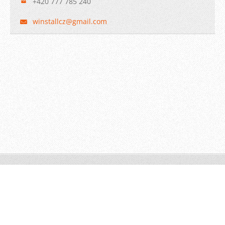
+420 777 785 240
winstall
cz@gmail
.com
© 2009 WINSTALL-Technik s.r.o. Všechna práva vyhrazena.
Vytvořeno službou
Webnode