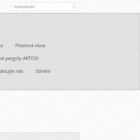
ta
Plastová okna
ké pergoly ARTOSI
aktujte nás
Stínění