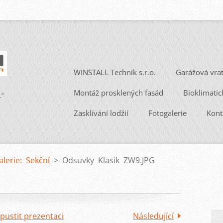
WINSTALL Technik s.r.o.
Garážová vra
Montáž prosklených fasád
Bioklimatic
.“
Zasklívání lodžií
Fotogalerie
Kont
alerie: Sekční
>
Odsuvky Klasik ZW9.JPG
pustit prezentaci
Následující