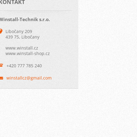
KONTAKT
Winstall-Technik s.r.o.
Libočany 209
439 75, Libočany
www.winstall.cz
www.winstall-shop.cz
+420 777 785 240
winstall
cz@gmail
.com