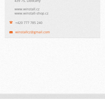
439 75, Libočany
www.winstall.cz
www.winstall-shop.cz
+420 777 785 240
winstall
cz@gmail
.com
© 2009 WINSTALL-Technik s.r.o. Všechna práva vyhrazena.