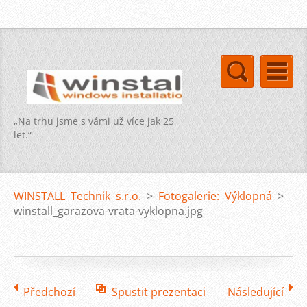
„Na trhu jsme s vámi už více jak 25
let.“
WINSTALL Technik s.r.o.
>
Fotogalerie: Výklopná
>
winstall_garazova-vrata-vyklopna.jpg
Předchozí
Spustit prezentaci
Následující