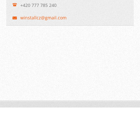
+420 777 785 240
winstall
cz@gmail
.com
© 2009 WINSTALL-Technik s.r.o. Všechna práva vyhrazena.
Vytvořeno službou
Webnode