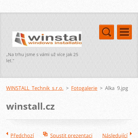
„Na trhu jsme s vámi už více jak 25
let.“
WINSTALL Technik s.r.o.
>
Fotogalerie
>
Alka 9.jpg
winstall.cz
Předchozí
Spustit prezentaci
Následující