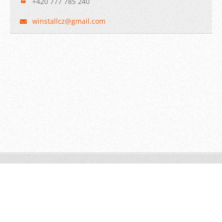
+420 777 785 240
winstall
cz@gmail
.com
© 2009 WINSTALL-Technik s.r.o. Všechna práva vyhrazena.
Vytvořeno službou
Webnode