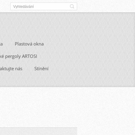
ta
Plastová okna
ké pergoly ARTOSI
aktujte nás
Stínění