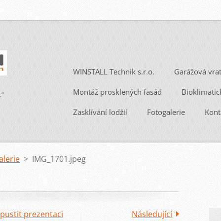
WINSTALL Technik s.r.o.
Garážová vra
Montáž prosklených fasád
Bioklimatic
.“
Zasklívání lodžií
Fotogalerie
Kont
alerie
>
IMG_1701.jpeg
pustit prezentaci
Následující