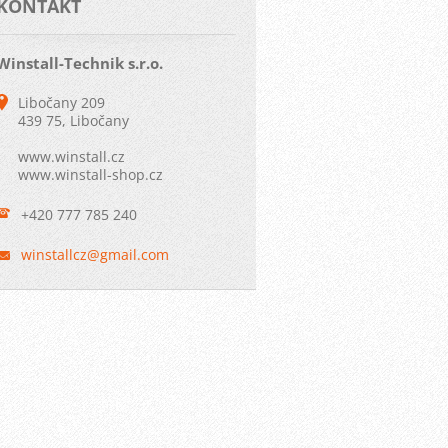
KONTAKT
Winstall-Technik s.r.o.
Libočany 209
439 75, Libočany
www.winstall.cz
www.winstall-shop.cz
+420 777 785 240
winstall
cz@gmail
.com