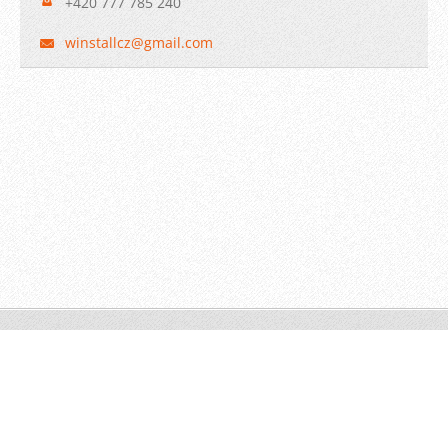
+420 777 785 240
winstall
cz@gmail
.com
© 2009 WINSTALL-Technik s.r.o. Všechna práva vyhrazena.
Vytvořeno službou
Webnode