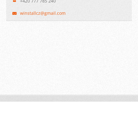
+420 777 785 240
winstall
cz@gmail
.com
© 2009 WINSTALL-Technik s.r.o. Všechna práva vyhrazena.
Vytvořeno službou
Webnode