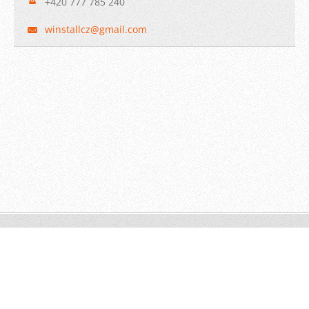
+420 777 785 240
winstall
cz@gmail
.com
© 2009 WINSTALL-Technik s.r.o. Všechna práva vyhrazena.
Vytvořeno službou
Webnode