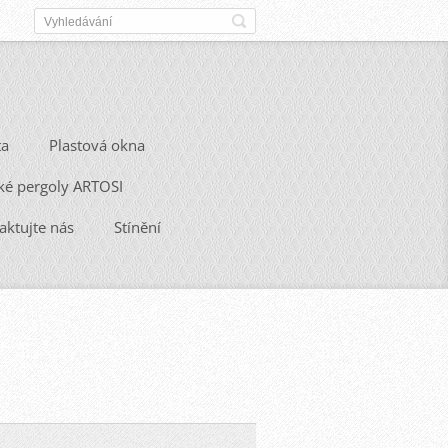
ta
Plastová okna
ké pergoly ARTOSI
aktujte nás
Stínění