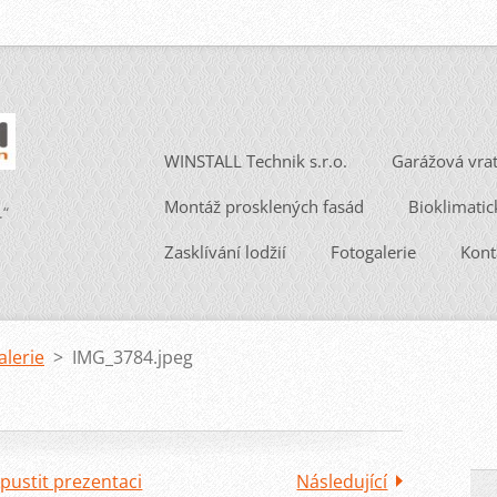
WINSTALL Technik s.r.o.
Garážová vra
Montáž prosklených fasád
Bioklimatic
.“
Zasklívání lodžií
Fotogalerie
Kont
alerie
>
IMG_3784.jpeg
pustit prezentaci
Následující