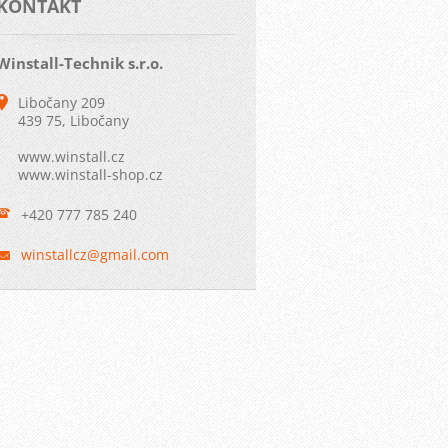
KONTAKT
Winstall-Technik s.r.o.
Libočany 209
439 75, Libočany
www.winstall.cz
www.winstall-shop.cz
+420 777 785 240
winstall
cz@gmail
.com