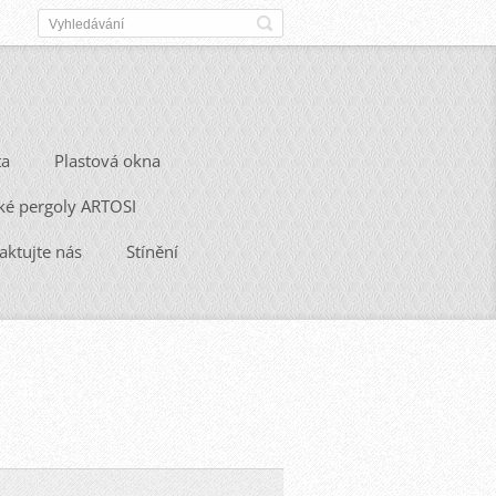
ta
Plastová okna
ké pergoly ARTOSI
aktujte nás
Stínění