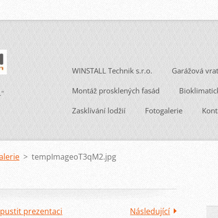
WINSTALL Technik s.r.o.
Garážová vra
Montáž prosklených fasád
Bioklimatic
.“
Zasklívání lodžií
Fotogalerie
Kont
alerie
>
tempImageoT3qM2.jpg
pustit prezentaci
Následující