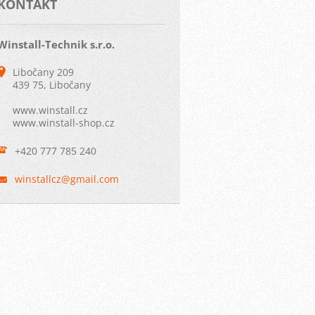
KONTAKT
Winstall-Technik s.r.o.
Libočany 209
439 75, Libočany
www.winstall.cz
www.winstall-shop.cz
+420 777 785 240
winstall
cz@gmail
.com