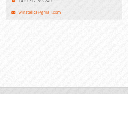
+420 777 785 240
winstall
cz@gmail
.com
© 2009 WINSTALL-Technik s.r.o. Všechna práva vyhrazena.
Vytvořeno službou
Webnode