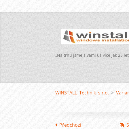
„Na trhu jsme s vámi už více jak 25 let
WINSTALL Technik s.r.o.
>
Varia
Předchozí
S