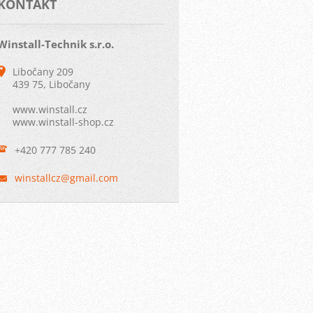
KONTAKT
Winstall-Technik s.r.o.
Libočany 209
439 75, Libočany
www.winstall.cz
www.winstall-shop.cz
+420 777 785 240
winstall
cz@gmail
.com