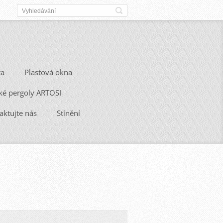
ta
Plastová okna
ké pergoly ARTOSI
aktujte nás
Stínění