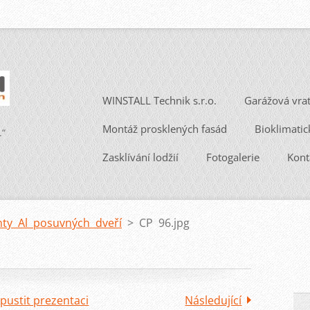
WINSTALL Technik s.r.o.
Garážová vra
Montáž prosklených fasád
Bioklimatic
.“
Zasklívání lodžií
Fotogalerie
Kont
nty Al posuvných dveří
>
CP 96.jpg
pustit prezentaci
Následující