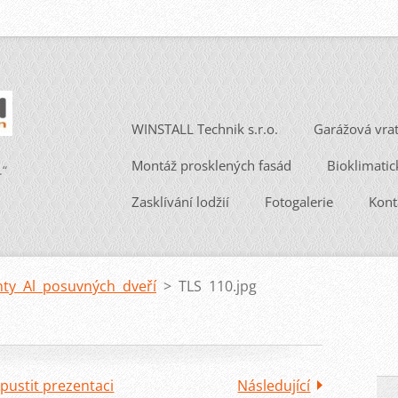
WINSTALL Technik s.r.o.
Garážová vra
Montáž prosklených fasád
Bioklimatic
.“
Zasklívání lodžií
Fotogalerie
Kont
nty Al posuvných dveří
>
TLS 110.jpg
pustit prezentaci
Následující