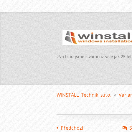
„Na trhu jsme s vámi už více jak 25 let
WINSTALL Technik s.r.o.
>
Varia
Předchozí
S