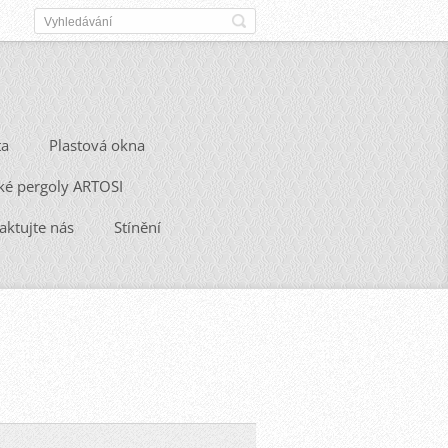
ta
Plastová okna
ké pergoly ARTOSI
aktujte nás
Stínění