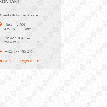
KONTAKT
Winstall-Technik s.r.o.
Libočany 209
439 75, Libočany
www.winstall.cz
www.winstall-shop.cz
+420 777 785 240
winstall
cz@gmail
.com