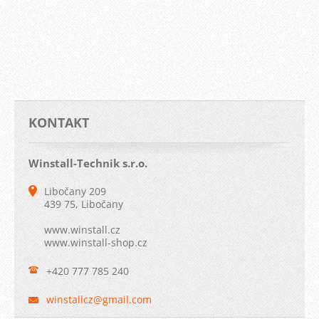
KONTAKT
Winstall-Technik s.r.o.
Libočany 209
439 75, Libočany
www.winstall.cz
www.winstall-shop.cz
+420 777 785 240
winstall
cz@gmail
.com