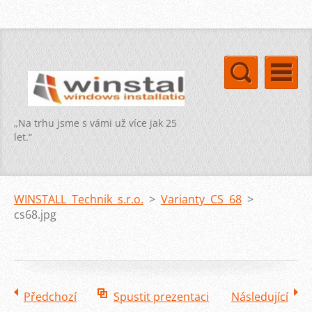
„Na trhu jsme s vámi už více jak 25
let.“
WINSTALL Technik s.r.o.
>
Varianty CS 68
>
cs68.jpg
Předchozí
Spustit prezentaci
Následující