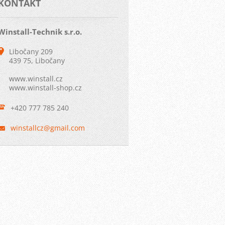
KONTAKT
Winstall-Technik s.r.o.
Libočany 209
439 75, Libočany
www.winstall.cz
www.winstall-shop.cz
+420 777 785 240
winstall
cz@gmail
.com