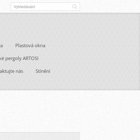
ta
Plastová okna
ké pergoly ARTOSI
aktujte nás
Stínění