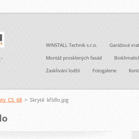
WINSTALL Technik s.r.o.
Garážová vra
Montáž prosklených fasád
Bioklimatic
.“
Zasklívání lodžií
Fotogalerie
Kont
nty CS 68
>
Skryté křídlo.jpg
lo