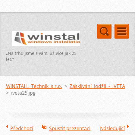
„Na trhu jsme s vámi už více jak 25
let.“
WINSTALL Technik s.r.o.
>
Zasklívání lodžií - IVETA
>
iveta25.jpg
Předchozí
Spustit prezentaci
Následující