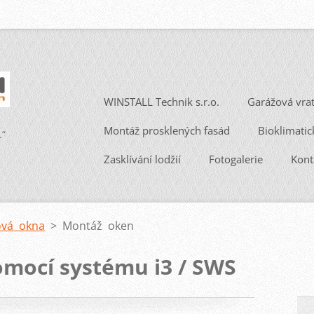
WINSTALL Technik s.r.o.
Garážová vra
Montáž prosklených fasád
Bioklimatic
.“
Zasklívání lodžií
Fotogalerie
Kont
ová okna
>
Montáž oken
omocí systému i3 / SWS