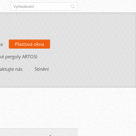
ta
Plastová okna
ké pergoly ARTOSI
aktujte nás
Stínění