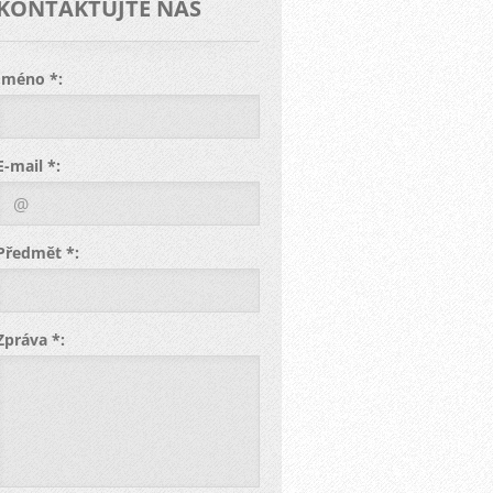
KONTAKTUJTE NÁS
Jméno *:
E-mail *:
Předmět *:
Zpráva *: