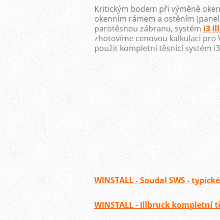
Kritickým bodem při výměně oken 
okenním rámem a ostěním (panele
parotěsnou zábranu, systém
i3 I
zhotovíme cenovou kalkulaci pro 
použit kompletní těsnící systém 
WINSTALL - Soudal SWS - typické
WINSTALL - Illbruck kompletní tě