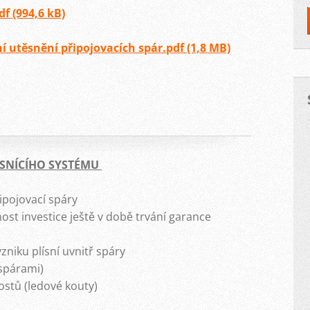
f (994,6 kB)
í utěsnění připojovacích spár.pdf (1,8 MB)
ĚSNÍCÍHO SYSTÉMU
řipojovací spáry
st investice ještě v době trvání garance
zniku plísní uvnitř spáry
 spárami)
ostů (ledové kouty)