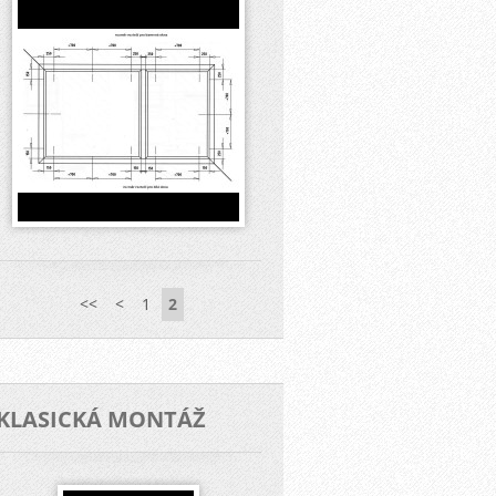
<<
<
1
2
KLASICKÁ MONTÁŽ