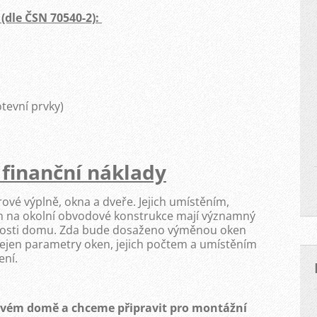
(dle ČSN 70540-2):
otevní prvky)
 finanční náklady
vé výplně, okna a dveře. Jejich umístěním,
ím na okolní obvodové konstrukce mají významný
astnosti domu. Zda bude dosaženo výměnou oken
nejen parametry oken, jejich počtem a umístěním
ení.
vém domě a chceme připravit pro montážní