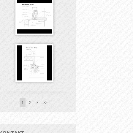
1
2
>
>>