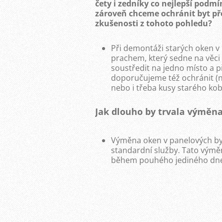
čety i zedníky co nejlepší podm
zároveň chceme ochránit byt př
zkušenosti z tohoto pohledu?
Při demontáži starých oken v 
prachem, který sedne na věci
soustředit na jedno místo a při
doporučujeme též ochránit (ne
nebo i třeba kusy starého kob
Jak dlouho by trvala výměn
Výměna oken v panelových by
standardní služby. Tato výmě
během pouhého jediného dn