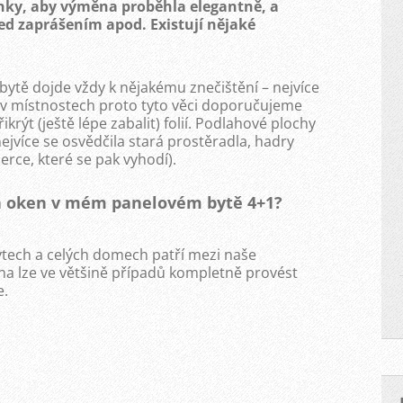
ínky, aby výměna proběhla elegantně, a
ed zaprášením apod. Existují nějaké
bytě dojde vždy k nějakému znečištění – nejvíce
 v místnostech proto tyto věci doporučujeme
krýt (ještě lépe zabalit) folií. Podlahové plochy
jvíce se osvědčila stará prostěradla, hadry
erce, které se pak vyhodí).
a oken v mém panelovém bytě 4+1?
tech a celých domech patří mezi naše
na lze ve většině případů kompletně provést
e.