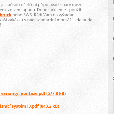
je způsob ošetření připojovací spáry mezi
m, zdivem apod.). Doporučujeme - použít
llbruck
nebo SWS. Rádi Vám na vyžádání
Vaši zakázku s nadstandardní montáží, kde bude
i3!
 varianty montáže.pdf (577,8 kB)
snící systém i3.pdf (843,2 kB)