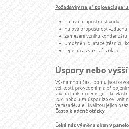
Požadavky na připojovací spáru 
nulová propustnost vody
nulová propustnost vzduchu
zamezení vzniku kondenzátu
umožnění dilatace (těsnící i k
tepelná a zvuková izolace
Úspory nebo vyšší
Významnou částí domu jsou otvoro
velikostí, provedením a připojen
vliv na funkční i energetické vl
20% nebo 30% úspor lze ovlivnit 
ve fasádě, ale i kvalitou jejich osaz
Často kladené otázky
Čeká nás výměna oken v panelo