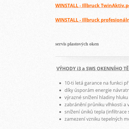
WINSTALL - Illbruck TwinAktiv.pd
WINSTALL - Illbruck profesionáln
servis plastových oken
VÝHODY i3 a SWS OKENNÍHO T
10-ti letá garance na funkci p
díky úsporám energie návratno
výrazné snížení hladiny hluku
zabránění průniku vlhkosti a v
snížení úniků tepla (infiltrace
zamezení vzniku tepelných m