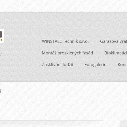
WINSTALL Technik s.r.o.
Garážová vra
Montáž prosklených fasád
Bioklimatic
.“
Zasklívání lodžií
Fotogalerie
Kont
i