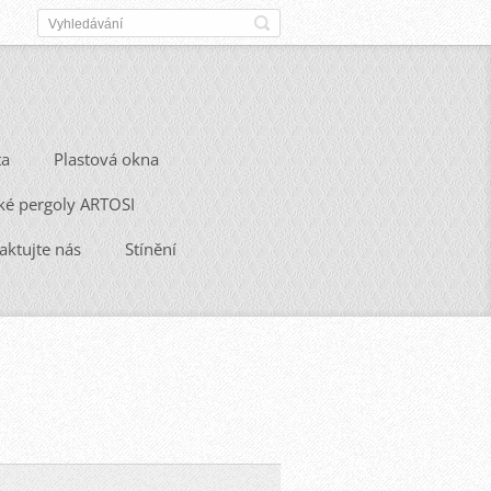
ta
Plastová okna
ké pergoly ARTOSI
aktujte nás
Stínění