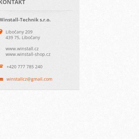
KONTAKT
Winstall-Technik s.r.o.
Libočany 209
439 75, Libočany
www.winstall.cz
www.winstall-shop.cz
+420 777 785 240
winstall
cz@gmail
.com