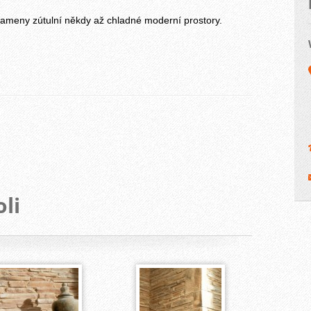
 kameny zútulní někdy až chladné moderní prostory.
li