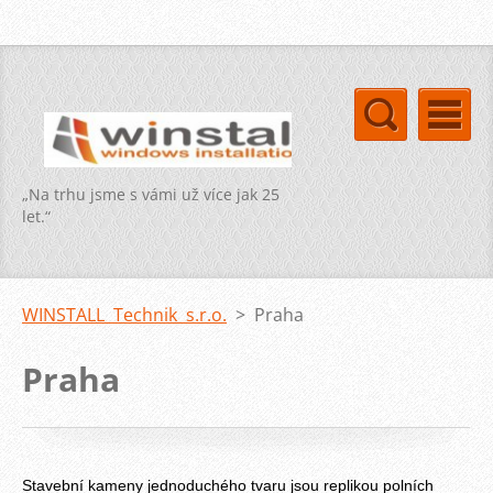
„Na trhu jsme s vámi už více jak 25
let.“
WINSTALL Technik s.r.o.
>
Praha
Praha
Stavební kameny jednoduchého tvaru jsou replikou polních