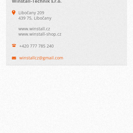
Winstall-Technik s.r.o.
Libočany 209
439 75, Libočany
www.winstall.cz
www.winstall-shop.cz
+420 777 785 240
winstall
cz@gmail
.com