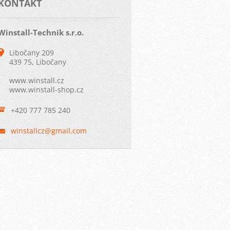
KONTAKT
Winstall-Technik s.r.o.
Libočany 209
439 75, Libočany
www.winstall.cz
www.winstall-shop.cz
+420 777 785 240
winstall
cz@gmail
.com