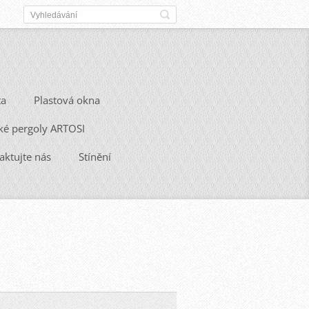
ta
Plastová okna
ké pergoly ARTOSI
aktujte nás
Stínění