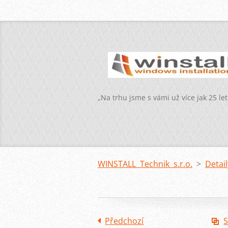
„Na trhu jsme s vámi už více jak 25 let
WINSTALL Technik s.r.o.
>
Detai
Předchozí
S