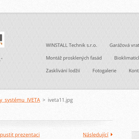
WINSTALL Technik s.r.o.
Garážová vra
Montáž prosklených fasád
Bioklimatic
.“
Zasklívání lodžií
Fotogalerie
Kont
ly systému IVETA
>
iveta11.jpg
pustit prezentaci
Následující