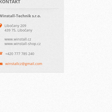
KONTAKT
Winstall-Technik s.r.o.
Libočany 209
439 75, Libočany
www.winstall.cz
www.winstall-shop.cz
+420 777 785 240
winstall
cz@gmail
.com