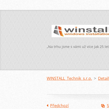
„Na trhu jsme s vámi už více jak 25 let
WINSTALL Technik s.r.o.
>
Detai
Předchozí
S