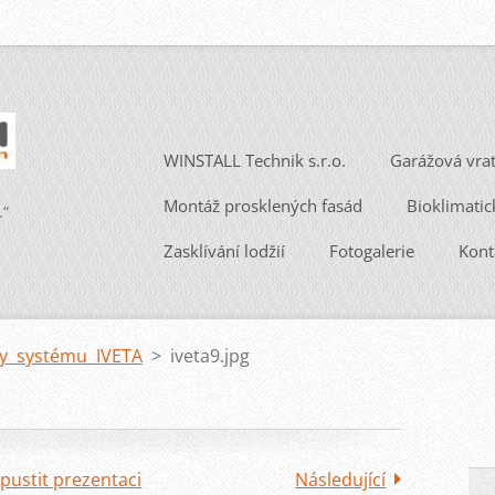
WINSTALL Technik s.r.o.
Garážová vra
Montáž prosklených fasád
Bioklimatic
.“
Zasklívání lodžií
Fotogalerie
Kont
ly systému IVETA
>
iveta9.jpg
pustit prezentaci
Následující