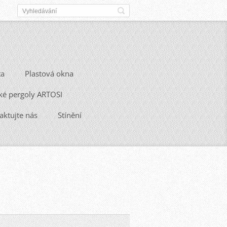
ta
Plastová okna
ké pergoly ARTOSI
aktujte nás
Stínění