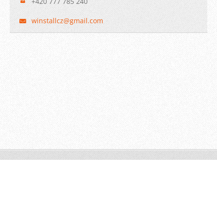
+420 777 785 240
winstall
cz@gmail
.com
© 2009 WINSTALL-Technik s.r.o. Všechna práva vyhrazena.
Vytvořeno službou
Webnode