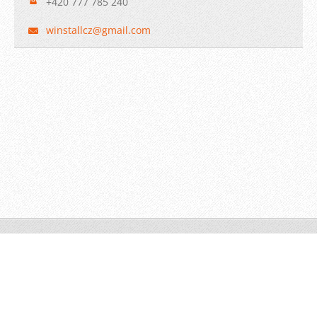
+420 777 785 240
winstall
cz@gmail
.com
© 2009 WINSTALL-Technik s.r.o. Všechna práva vyhrazena.
Vytvořeno službou
Webnode