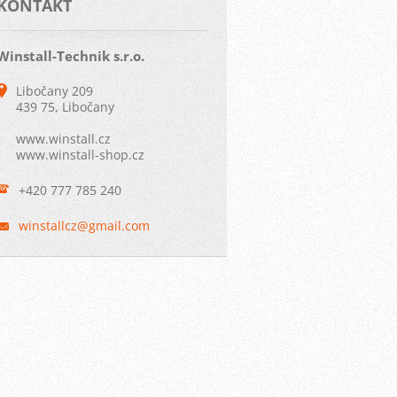
KONTAKT
Winstall-Technik s.r.o.
Libočany 209
439 75, Libočany
www.winstall.cz
www.winstall-shop.cz
+420 777 785 240
winstall
cz@gmail
.com