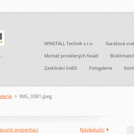
WINSTALL Technik s.r.o.
Garážová vra
Montáž prosklených fasád
Bioklimatic
.“
Zasklívání lodžií
Fotogalerie
Kont
alerie
>
IMG_0381.jpeg
pustit prezentaci
Následující