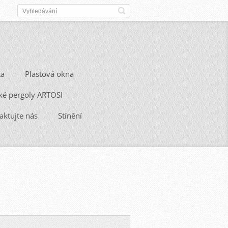
ta
Plastová okna
ké pergoly ARTOSI
aktujte nás
Stínění