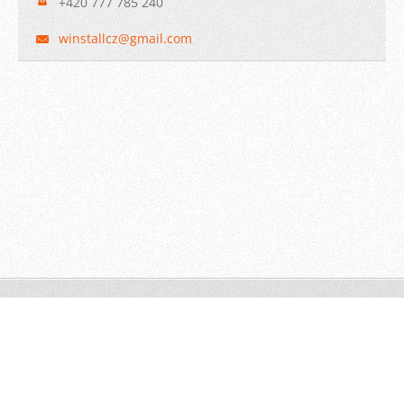
+420 777 785 240
winstall
cz@gmail
.com
© 2009 WINSTALL-Technik s.r.o. Všechna práva vyhrazena.
Vytvořeno službou
Webnode