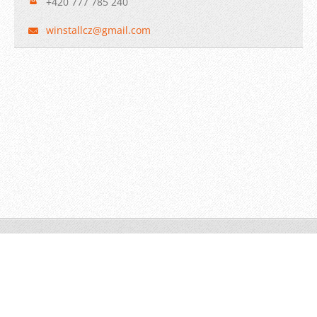
+420 777 785 240
winstall
cz@gmail
.com
© 2009 WINSTALL-Technik s.r.o. Všechna práva vyhrazena.
Vytvořeno službou
Webnode