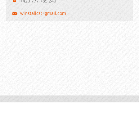
+420 777 785 240
winstall
cz@gmail
.com
© 2009 WINSTALL-Technik s.r.o. Všechna práva vyhrazena.
Vytvořeno službou
Webnode