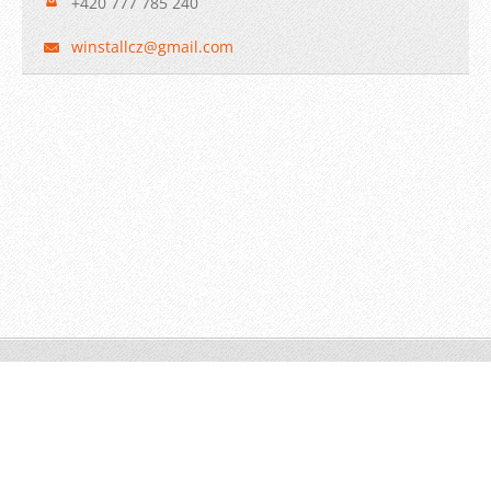
+420 777 785 240
winstall
cz@gmail
.com
© 2009 WINSTALL-Technik s.r.o. Všechna práva vyhrazena.
Vytvořeno službou
Webnode