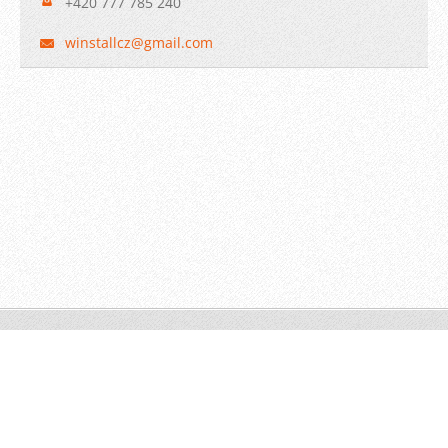
+420 777 785 240
winstall
cz@gmail
.com
© 2009 WINSTALL-Technik s.r.o. Všechna práva vyhrazena.
Vytvořeno službou
Webnode