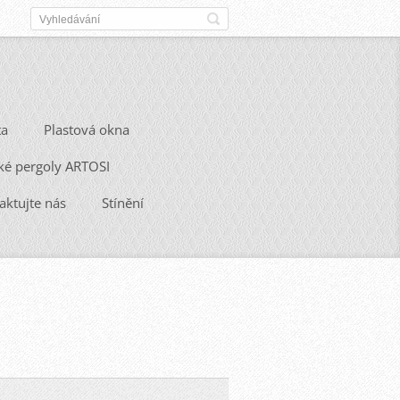
ta
Plastová okna
ké pergoly ARTOSI
aktujte nás
Stínění