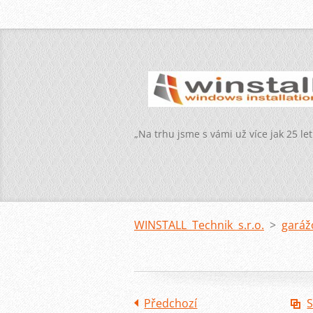
„Na trhu jsme s vámi už více jak 25 let
WINSTALL Technik s.r.o.
>
garáž
Předchozí
S