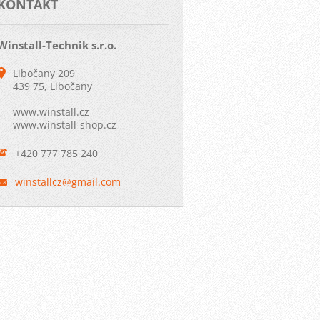
KONTAKT
Winstall-Technik s.r.o.
Libočany 209
439 75, Libočany
www.winstall.cz
www.winstall-shop.cz
+420 777 785 240
winstall
cz@gmail
.com