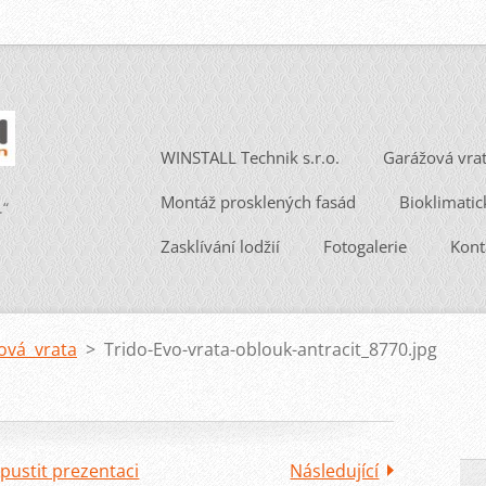
WINSTALL Technik s.r.o.
Garážová vra
Montáž prosklených fasád
Bioklimatic
.“
Zasklívání lodžií
Fotogalerie
Kont
ová vrata
>
Trido-Evo-vrata-oblouk-antracit_8770.jpg
pustit prezentaci
Následující