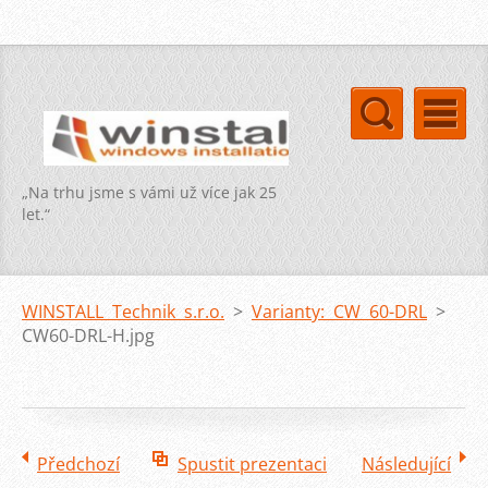
„Na trhu jsme s vámi už více jak 25
let.“
WINSTALL Technik s.r.o.
>
Varianty: CW 60-DRL
>
CW60-DRL-H.jpg
Předchozí
Spustit prezentaci
Následující