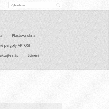
ta
Plastová okna
ké pergoly ARTOSI
aktujte nás
Stínění