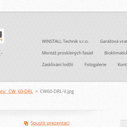
WINSTALL Technik s.r.o.
Garážová vra
Montáž prosklených fasád
Bioklimatic
.“
Zasklívání lodžií
Fotogalerie
Kont
nty: CW 60-DRL
>
CW60-DRL-V.jpg
Spustit prezentaci