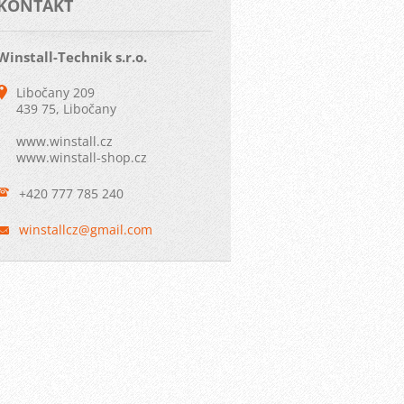
KONTAKT
Winstall-Technik s.r.o.
Libočany 209
439 75, Libočany
www.winstall.cz
www.winstall-shop.cz
+420 777 785 240
winstall
cz@gmail
.com