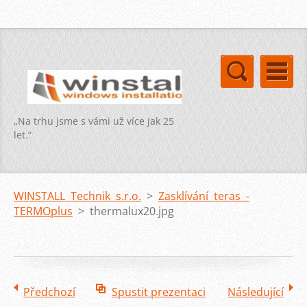
„Na trhu jsme s vámi už více jak 25
let.“
WINSTALL Technik s.r.o.
>
Zasklívání teras -
TERMOplus
>
thermalux20.jpg
Předchozí
Spustit prezentaci
Následující