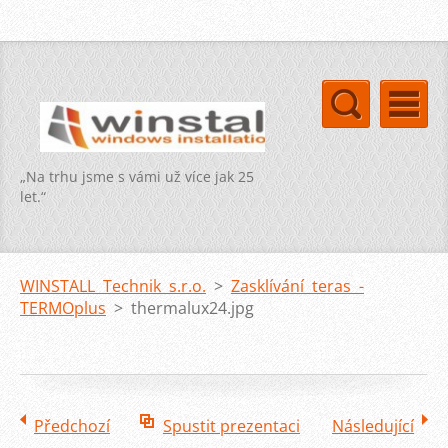
„Na trhu jsme s vámi už více jak 25
let.“
WINSTALL Technik s.r.o.
>
Zasklívání teras -
TERMOplus
>
thermalux24.jpg
Předchozí
Spustit prezentaci
Následující