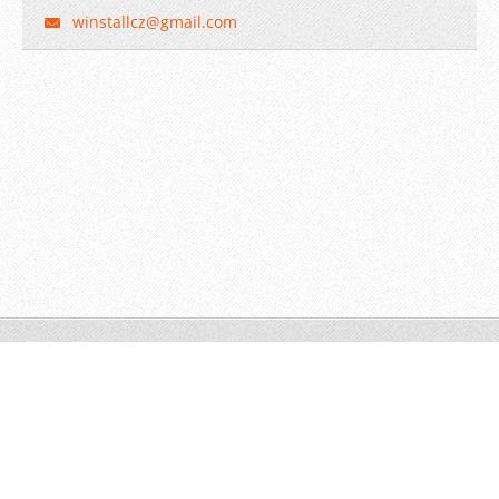
winstall
cz@gmail
.com
© 2009 WINSTALL-Technik s.r.o. Všechna práva vyhrazena.
Vytvořeno službou
Webnode