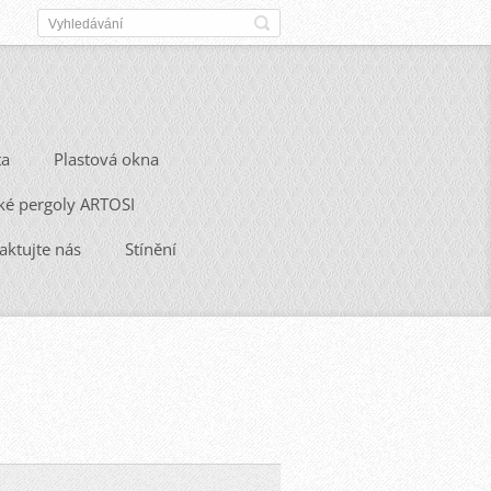
ta
Plastová okna
ké pergoly ARTOSI
aktujte nás
Stínění