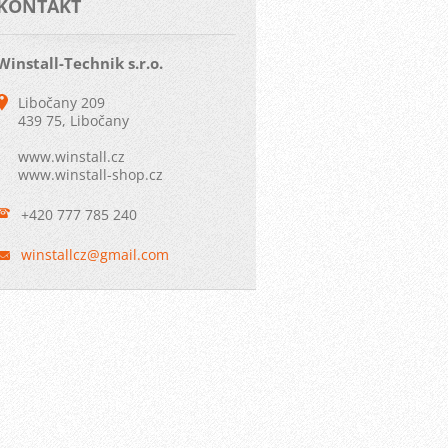
KONTAKT
Winstall-Technik s.r.o.
Libočany 209
439 75, Libočany
www.winstall.cz
www.winstall-shop.cz
+420 777 785 240
winstall
cz@gmail
.com