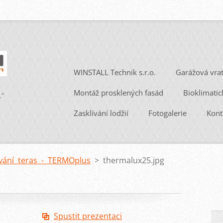
WINSTALL Technik s.r.o.
Garážová vra
Montáž prosklených fasád
Bioklimatic
.“
Zasklívání lodžií
Fotogalerie
Kont
ívání teras - TERMOplus
>
thermalux25.jpg
Spustit prezentaci